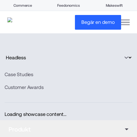
Commerce
Feedonomics
Makeswift
open
Begär en demo
Case Studies
Customer Awards
Loading showcase content...
Produkt