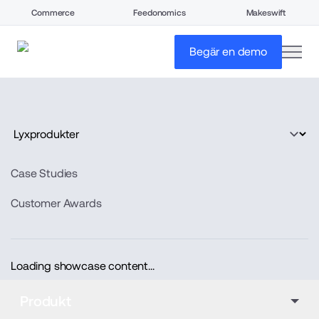
Commerce
Feedonomics
Makeswift
open
Begär en demo
Case Studies
Customer Awards
Loading showcase content...
Produkt