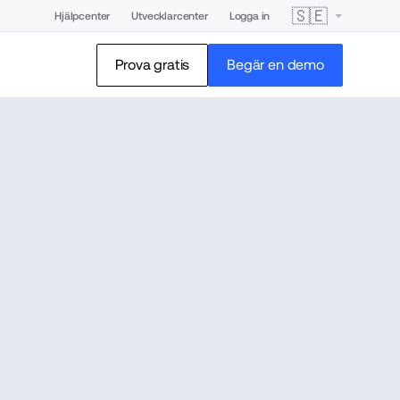
🇸🇪
Hjälpcenter
Utvecklarcenter
Logga in
Prova gratis
Begär en demo