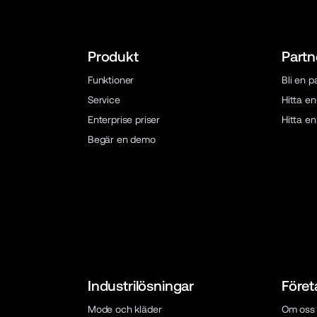
Produkt
Partn
Funktioner
Bli en p
Service
Hitta e
Enterprise priser
Hitta e
Begär en demo
Industrilösningar
Föret
Mode och kläder
Om oss