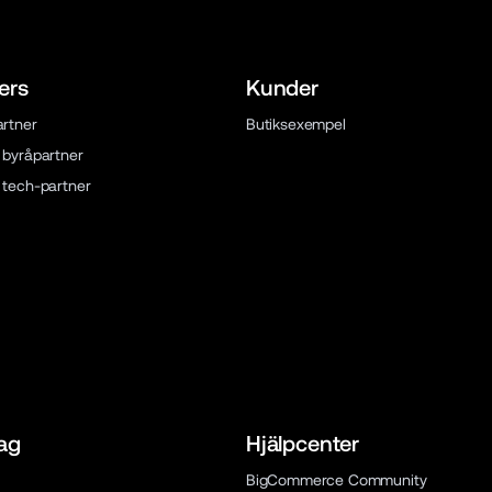
ers
Kunder
artner
Butiksexempel
n byråpartner
n tech-partner
ag
Hjälpcenter
BigCommerce Community